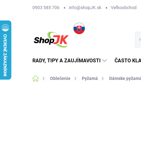
Prejsť
0903 585 706
info@shopJK.sk
Veľkoobchod
na
obsah
RADY, TIPY A ZAUJÍMAVOSTI
ČASTO KL
Domov
Oblečenie
Pyžamá
Dámske pyžam