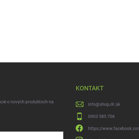
KONTAKT
ácie o nových produktoch na
info
@
shopJK.sk
0903 585 706
https://www.facebook.co