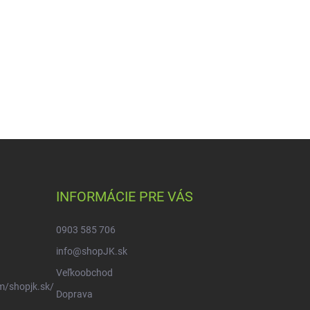
INFORMÁCIE PRE VÁS
0903 585 706
info@shopJK.sk
Veľkoobchod
m/shopjk.sk/
Doprava