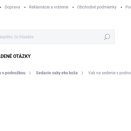
Doprava
Reklamácie a vrátenie
Obchodné podmienky
Po
Hľadať
ADENÉ OTÁZKY
y s podnožkou
Sedacie vaky eko koža
Vak na sedenie s podn