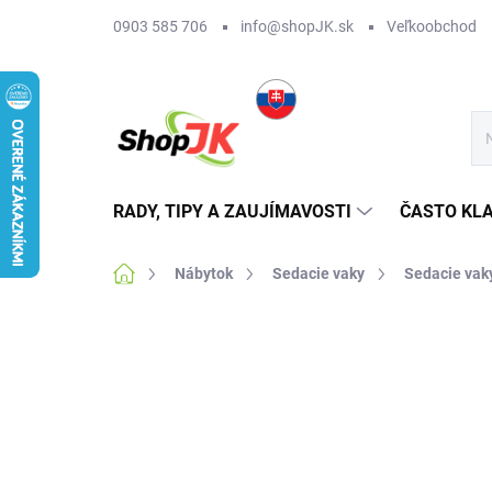
Prejsť
0903 585 706
info@shopJK.sk
Veľkoobchod
na
obsah
RADY, TIPY A ZAUJÍMAVOSTI
ČASTO KL
Domov
Nábytok
Sedacie vaky
Sedacie vak