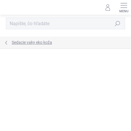
Prejsť
na
obsah
Hľadať
Sedacie vaky eko koža