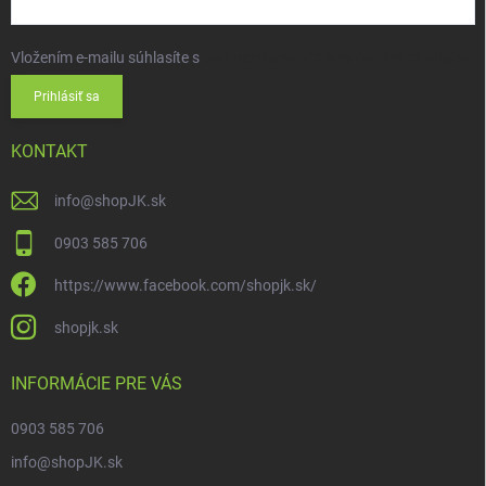
Vložením e-mailu súhlasíte s
podmienkami ochrany osobných údajov
Prihlásiť sa
KONTAKT
info
@
shopJK.sk
0903 585 706
https://www.facebook.com/shopjk.sk/
shopjk.sk
INFORMÁCIE PRE VÁS
0903 585 706
info@shopJK.sk