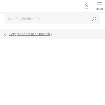
Prejsť
na
obsah
Hľadať
Sety pre bábätko do postieľky