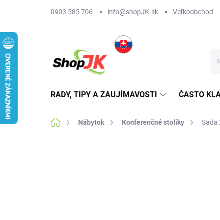
Prejsť
0903 585 706
info@shopJK.sk
Veľkoobchod
na
obsah
RADY, TIPY A ZAUJÍMAVOSTI
ČASTO KL
Domov
Nábytok
Konferenčné stolíky
Sada 