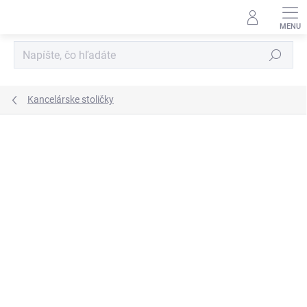
Prejsť
na
obsah
Hľadať
Kancelárske stoličky