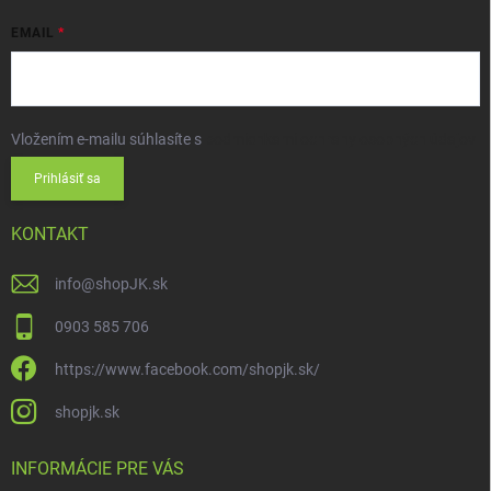
EMAIL
Vložením e-mailu súhlasíte s
podmienkami ochrany osobných údajov
Prihlásiť sa
KONTAKT
info
@
shopJK.sk
0903 585 706
https://www.facebook.com/shopjk.sk/
shopjk.sk
INFORMÁCIE PRE VÁS