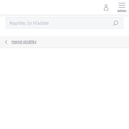
Prejsť
na
obsah
Hľadať
Herné stoličky