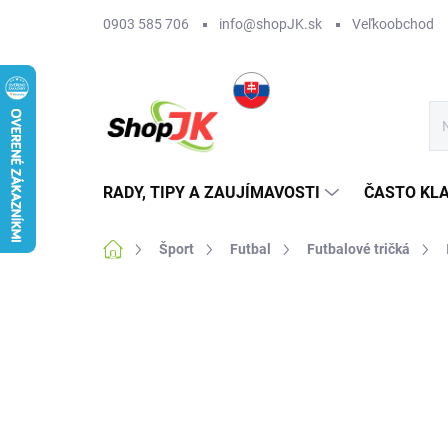
Prejsť
0903 585 706
info@shopJK.sk
Veľkoobchod
na
obsah
RADY, TIPY A ZAUJÍMAVOSTI
ČASTO KL
Domov
Šport
Futbal
Futbalové tričká