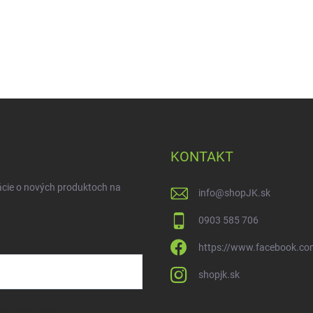
KONTAKT
ácie o nových produktoch na
info
@
shopJK.sk
0903 585 706
https://www.facebook.co
shopjk.sk
osobných údajov