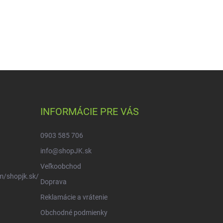
INFORMÁCIE PRE VÁS
0903 585 706
info@shopJK.sk
Veľkoobchod
m/shopjk.sk/
Doprava
Reklamácie a vrátenie
Obchodné podmienky